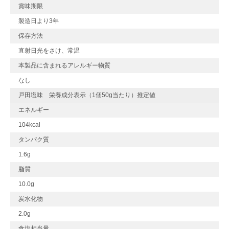
賞味期限
製造日より3年
保存方法
直射日光をさけ、常温
本製品に含まれるアレルギー物質
なし
戸田塩味 栄養成分表示（1個50g当たり）推定値
エネルギー
104kcal
タンパク質
1.6g
脂質
10.0g
炭水化物
2.0g
食塩相当量