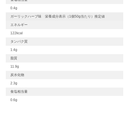
0.4g
ガーリックハーブ味 栄養成分表示（1個50g当たり）推定値
エネルギー
122kcal
タンパク質
1.4g
脂質
11.9g
炭水化物
2.3g
食塩相当量
0.6g