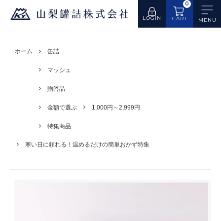
0
LOGIN
CART
ホーム
缶詰
マッシュ
贈答品
金額で選ぶ
1,000円～2,999円
特集商品
寒い日に頼れる！温めるだけの簡単おかず特集