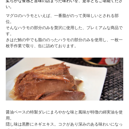
柔らかな食感と旨味の詰まった味わいを、是非ともご堪能くださ
い。
マグロのハラモといえば、一番脂がのって美味しいとされる部
位。
そんなハラモの部分のみを贅沢に使用した、プレミアムな商品で
す。
きはだ鮪の中でも脂ののったハラモの部分のみを使用し、一枚一
枚手作業で取り、缶に詰めております。
醤油ベースの特製ダレにまろやかな味と風味が特徴の綿実油を使
用。
隠し味は黒酢にネギエキス。コクがあり深みのある味わいになっ