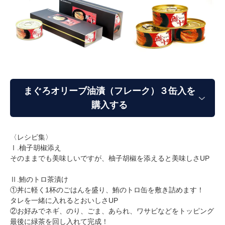
まぐろオリーブ油漬（フレーク）３缶入を
購入する
〈レシピ集〉
Ⅰ.柚子胡椒添え
そのままでも美味しいですが、柚子胡椒を添えると美味しさUP
Ⅱ.鮪のトロ茶漬け
①丼に軽く1杯のごはんを盛り、鮪のトロ缶を敷き詰めます！
タレを一緒に入れるとおいしさUP
②お好みでネギ、のり、ごま、あられ、ワサビなどをトッピング
最後に緑茶を回し入れて完成！