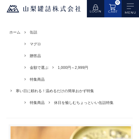
0
LOGIN
CART
ホーム
缶詰
マグロ
贈答品
金額で選ぶ
1,000円～2,999円
特集商品
寒い日に頼れる！温めるだけの簡単おかず特集
特集商品
休日を愉しむちょっといい缶詰特集