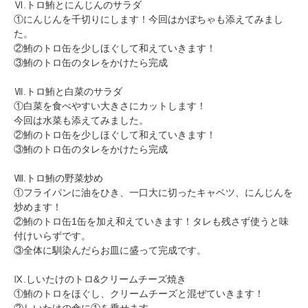
Ⅵ.トロ鮪とにんじんのサラダ
①にんじんを千切りにします！今回はかぼちゃも添えてみまし
た。
②鮪のトロ缶を少しほぐして和えていきます！
③鮪のトロ缶のタレをかけたら完成
Ⅶ.トロ鮪と白菜のサラダ
①白菜を食べやすい大きさにカットします！
今回は水菜も添えてみました。
②鮪のトロ缶を少しほぐして和えていきます！
③鮪のトロ缶のタレをかけたら完成
Ⅷ.トロ鮪の野菜炒め
①フライパンに油をひき、一口大に切ったキャベツ、にんじんを
炒めます！
②鮪のトロ缶1缶を加え和えていきます！タレも残さず使うと味
付けいらずです。
③全体に馴染んだらお皿に盛って完成です。
Ⅸ.しいたけのトロ&クリームチーズ焼き
①鮪のトロをほぐし、クリームチーズと混ぜていきます！