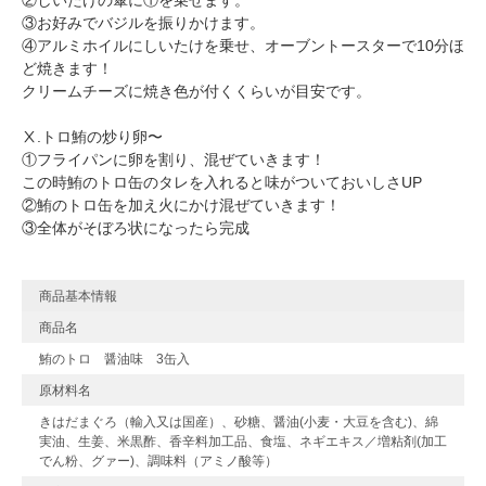
②しいたけの傘に①を乗せます。
③お好みでバジルを振りかけます。
④アルミホイルにしいたけを乗せ、オーブントースターで10分ほ
ど焼きます！
クリームチーズに焼き色が付くくらいが目安です。
Ⅹ.トロ鮪の炒り卵〜
①フライパンに卵を割り、混ぜていきます！
この時鮪のトロ缶のタレを入れると味がついておいしさUP
②鮪のトロ缶を加え火にかけ混ぜていきます！
③全体がそぼろ状になったら完成
商品基本情報
商品名
鮪のトロ 醤油味 3缶入
原材料名
きはだまぐろ（輸入又は国産）、砂糖、醤油(小麦・大豆を含む)、綿
実油、生姜、米黒酢、香辛料加工品、食塩、ネギエキス／増粘剤(加工
でん粉、グァー)、調味料（アミノ酸等）