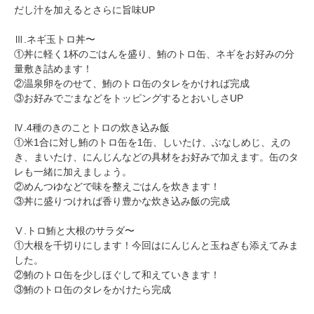
だし汁を加えるとさらに旨味UP
Ⅲ.ネギ玉トロ丼〜
①丼に軽く1杯のごはんを盛り、鮪のトロ缶、ネギをお好みの分
量敷き詰めます！
②温泉卵をのせて、鮪のトロ缶のタレをかければ完成
③お好みでごまなどをトッピングするとおいしさUP
Ⅳ.4種のきのことトロの炊き込み飯
①米1合に対し鮪のトロ缶を1缶、しいたけ、ぶなしめじ、えの
き、まいたけ、にんじんなどの具材をお好みで加えます。缶のタ
レも一緒に加えましょう。
②めんつゆなどで味を整えごはんを炊きます！
③丼に盛りつければ香り豊かな炊き込み飯の完成
Ⅴ.トロ鮪と大根のサラダ〜
①大根を千切りにします！今回はにんじんと玉ねぎも添えてみま
した。
②鮪のトロ缶を少しほぐして和えていきます！
③鮪のトロ缶のタレをかけたら完成