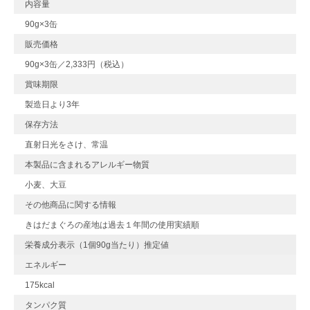
内容量
90g×3缶
販売価格
90g×3缶／2,333円（税込）
賞味期限
製造日より3年
保存方法
直射日光をさけ、常温
本製品に含まれるアレルギー物質
小麦、大豆
その他商品に関する情報
きはだまぐろの産地は過去１年間の使用実績順
栄養成分表示（1個90g当たり）推定値
エネルギー
175kcal
タンパク質